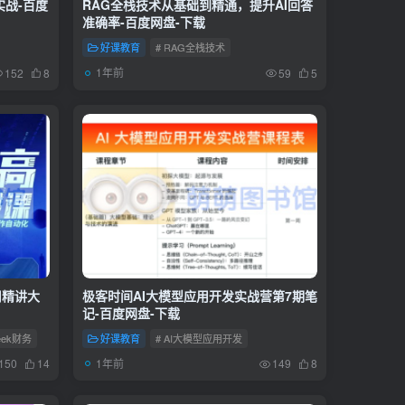
实战-百度
RAG全栈技术从基础到精通，提升AI回答
准确率-百度网盘-下载
好课教育
# RAG全栈技术
1年前
152
8
59
5
用精讲大
极客时间AI大模型应用开发实战营第7期笔
记-百度网盘-下载
Seek财务
好课教育
# AI大模型应用开发
1年前
150
14
149
8