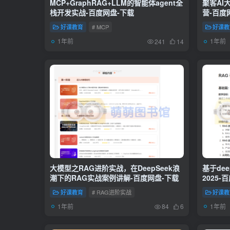
MCP+GraphRAG+LLM的智能体agent全
聚客AI
栈开发实战-百度网盘-下载
营-百度
好课教育
# MCP
好课教
1年前
1年前
241
14
大模型之RAG进阶实战，在DeepSeek浪
基于dee
潮下的RAG实战案例讲解-百度网盘-下载
2025-
好课教育
# RAG进阶实战
好课教
1年前
1年前
84
6