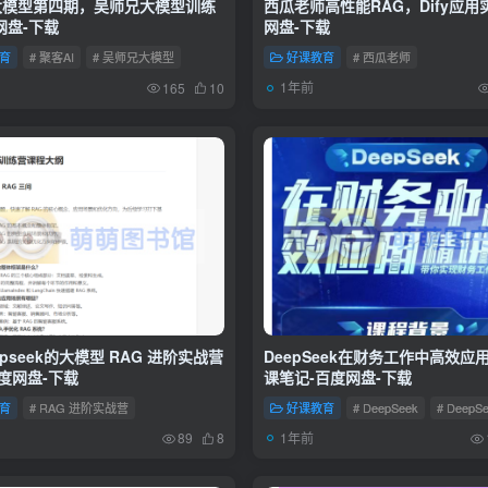
大模型第四期，吴师兄大模型训练
西瓜老师高性能RAG，Dify应用
网盘-下载
网盘-下载
育
# 聚客AI
# 吴师兄大模型
好课教育
# 西瓜老师
1年前
165
10
pseek的大模型 RAG 进阶实战营
DeepSeek在财务工作中高效应
百度网盘-下载
课笔记-百度网盘-下载
育
# RAG 进阶实战营
好课教育
# DeepSeek
# Deep
1年前
89
8