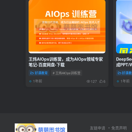
王炜AlOps训练营，成为AIOps领域专家
DeepS
笔记-百度网盘-下载
成PPT/
人
好课教育
# 王炜AlOps训练营
好课教
1年前
1年前
127
6
友链申请
免责声明