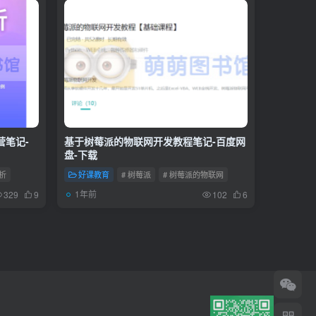
营笔记-
基于树莓派的物联网开发教程笔记-百度网
盘-下载
分析
好课教育
# 树莓派
# 树莓派的物联网
1年前
329
9
102
6