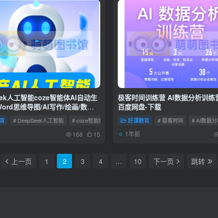
eek人工智能coze智能体AI自动生
极客时间训练营 AI数据分析训练
Word思维导图/AI写作/绘画/数字
百度网盘-下载
育
# DeepSeek人工智能
# coze智能体
好课教育
# 极客时间
# AI数据
1年前
168
15
上一页
1
2
3
4
…
10
下一页
跳转