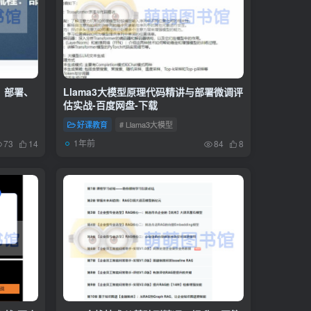
程：部署、
Llama3大模型原理代码精讲与部署微调评
估实战-百度网盘-下载
好课教育
# Llama3大模型
1年前
73
14
84
8