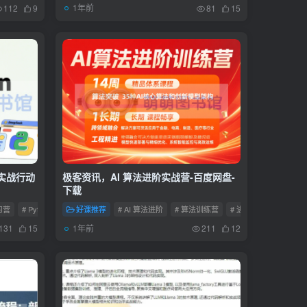
1年前
112
9
81
15
发实战行动
极客资讯，AI 算法进阶实战营-百度网盘-
下载
研习营
# Python 开发 AI 赋能进阶计划
好课推荐
# AI 算法进阶
# 智能驱动 Python 开发实战集训营
# 算法训练营
# 进阶 AI 算法
1年前
131
15
211
12