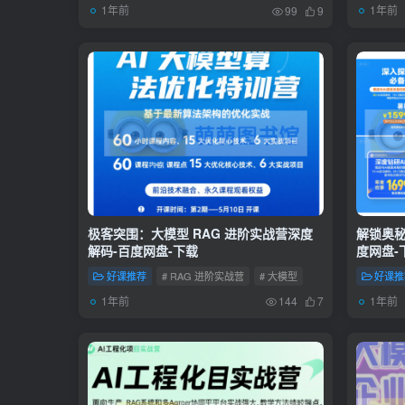
1年前
1年前
99
9
极客突围：大模型 RAG 进阶实战营深度
解锁奥秘
解码-百度网盘-下载
度网盘-
好课推荐
# RAG 进阶实战营
# 大模型
好课推
1年前
1年前
144
7