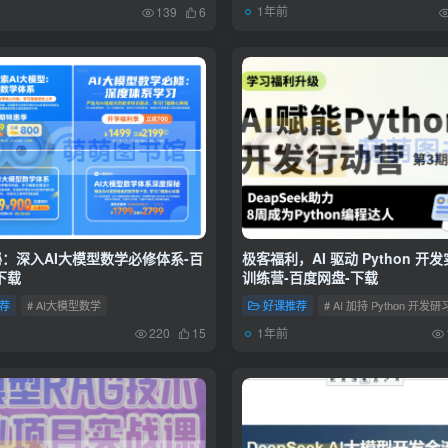
1年前
139
6
：深入AI大模型数学必修体系-百
极客福利，AI 驱动 Python 开
下载
训练营-百度网盘-下载
荐
# AI大模型数学
好课推荐
# AI 加持 Python 开发
1年前
220
15