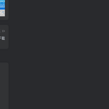
极客时间#Go进阶训练营第3期 – 网盘分享 – 下载
开课吧核心能力提升班计算机视觉方向 004期 – 百度云盘 – 下载
开课吧核心能力提升班商业智能方向 – 百度云盘 – 下载
篇
下载