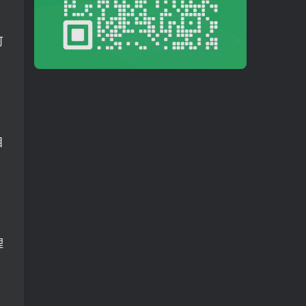
可
目
理