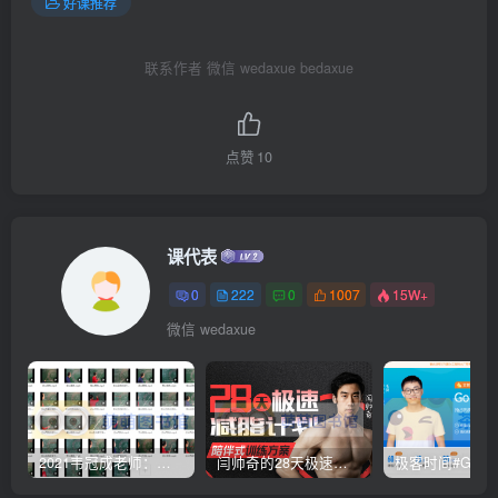
好课推荐
联系作者 微信 wedaxue bedaxue
点赞
10
课代表
0
222
0
1007
15W+
微信 wedaxue
2021韦冠成老师：韦氏天星风水《秘传二十四山吉凶占断要法》 – 百度云盘 – 下载
闫帅奇的28天极速减脂计划 – 网盘分享 – 下载