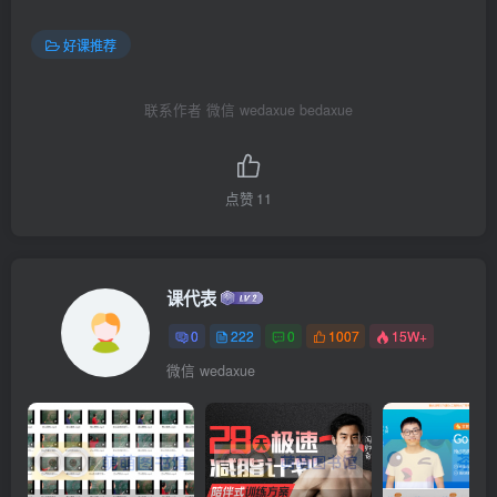
好课推荐
联系作者 微信 wedaxue bedaxue
点赞
11
课代表
0
222
0
1007
15W+
微信 wedaxue