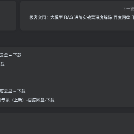
下一
极客突围：大模型 RAG 进阶实战营深度解码-百度网盘-
云盘 – 下载
下载
度云盘 – 下载
再到专家（上新）-百度网盘-下载