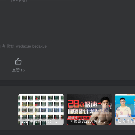
THE END
 微信 wedaxue bedaxue
点赞
15
2021韦冠成老师：韦氏天星风水《秘传二十四山吉凶占断要法》 – 百度云盘 – 下载
闫帅奇的28天极速减脂计划 – 网盘分享 – 下载