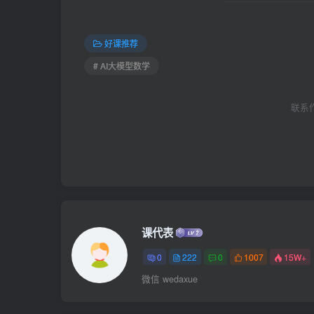
好课推荐
# AI大模型数学
联系作者
课代表
0
222
0
1007
15W+
微信 wedaxue