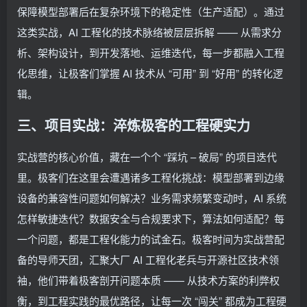
保障模型部署后在复杂环境下的稳定性（生产适配）。通过
这类实战，AI 工程化的技术脉络被层层拆解 —— 从需求分
析、架构设计，到开发落地、运维迭代，每一步都融入工程
化思维，让极客们掌握 AI 技术从 “可用” 到 “好用” 的转化逻
辑。
三、项目实战：淬炼极客的工程硬实力
实战营的核心价值，藏在一个个 “踩坑 – 破局” 的项目迭代
里。极客们在这里会遭遇诸多工程化挑战：模型部署到边缘
设备的兼容性问题如何解决？业务需求频繁变动时，AI 系统
怎样敏捷迭代？数据安全与合规要求下，算法如何适配？每
一个问题，都是工程化能力的试金石。极客时间为实战营配
备的导师天团，汇聚大厂 AI 工程化老兵与开源社区技术领
袖，他们带着极客剖开问题本质 —— 从技术方案的利弊权
衡，到工程实践的最优路径，让每一次 “闯关” 都成为工程硬