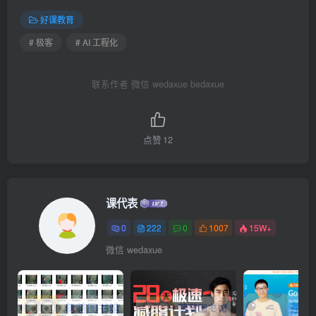
好课教育
# 极客
# AI 工程化
联系作者 微信 wedaxue bedaxue
点赞
12
课代表
0
222
0
1007
15W+
微信 wedaxue