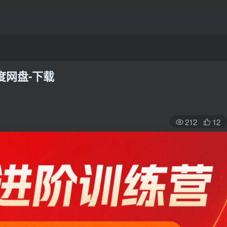
度网盘-下载
212
12