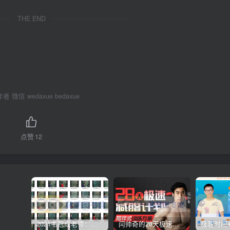
THE END
 微信 wedaxue bedaxue
点赞
12
2021韦冠成老师：韦氏天星风水《秘传二十四山吉凶占断要法》 – 百度云盘 – 下载
闫帅奇的28天极速减脂计划 – 网盘分享 – 下载