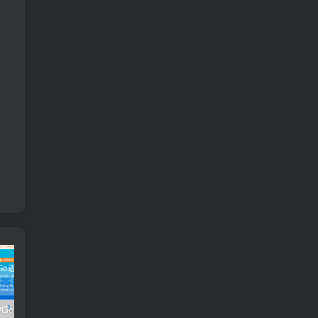
极客时间#Go进阶训练营第3期 – 网盘分享 – 下载
开课吧核心能力提升班计算机视觉方向 004期 – 百度云盘 – 下载
开课吧核心能力提升班商业智能方向 – 百度云盘 – 下载