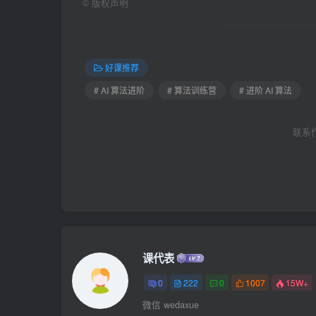
©
版权声明
好课推荐
# AI 算法进阶
# 算法训练营
# 进阶 AI 算法
联系作者
课代表
0
222
0
1007
15W+
微信 wedaxue