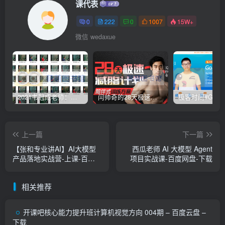
课代表
0
222
0
1007
15W+
微信 wedaxue
2021韦冠成老师：韦氏天星风水《秘传二十四山吉凶占断要法》 – 百度云盘 – 下载
闫帅奇的28天极速减脂计划 – 网盘分享 – 下载
上一篇
下一篇
【张和专业讲AI】AI大模型
西瓜老师 AI 大模型 Agent
产品落地实战营-上课-百度
项目实战课-百度网盘-下载
网盘-下载
相关推荐
开课吧核心能力提升班计算机视觉方向 004期 – 百度云盘 –
下载