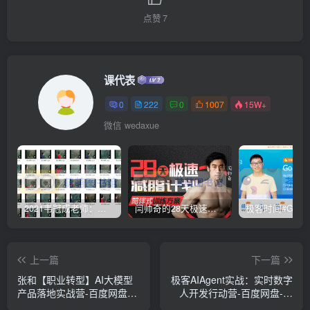
点赞
7
课代表
0
222
0
1007
15W+
微信 wedaxue
2021韦冠成老师：韦氏天星风水《秘传二十四山吉凶占断要法》 – 百度云盘 – 下载
闫帅奇的28天极速减脂计划 – 网盘分享 – 下载
上一篇
下一篇
张和【职业转型】AI大模型
极客AIAgent实战：实时数字
产品落地实战营-百度网盘-
人开发行动营-百度网盘-下
下载
载