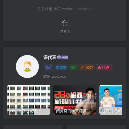
联系作者 微信 wedaxue bedaxue
点赞
9
课代表
0
222
0
1007
15W+
微信 wedaxue
2021韦冠成老师：韦氏天星风水《秘传二十四山吉凶占断要法》 – 百度云盘 – 下载
闫帅奇的28天极速减脂计划 – 网盘分享 – 下载