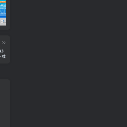
极客时间#Go进阶训练营第3期 – 网盘分享 – 下载
开课吧核心能力提升班计算机视觉方向 004期 – 百度云盘 – 下载
开课吧核心能力提升班商业智能方向 – 百度云盘 – 下载
篇
点》
 下载