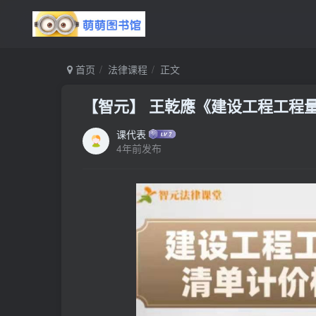
首页
法律课程
正文
【智元】 王乾應《建设工程工程量清
课代表
4年前发布