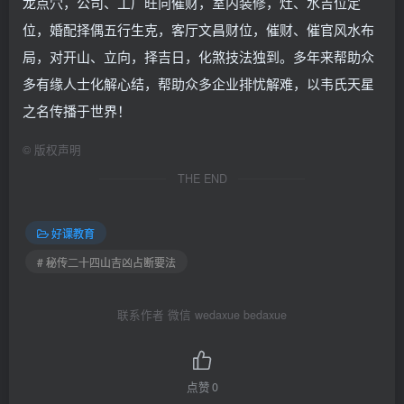
龙点穴，公司、工厂旺向催财，室内装修，灶、水吉位定
位，婚配择偶五行生克，客厅文昌财位，催财、催官风水布
局，对开山、立向，择吉日，化煞技法独到。多年来帮助众
多有缘人士化解心结，帮助众多企业排忧解难，以韦氏天星
之名传播于世界！
©
版权声明
THE END
好课教育
# 秘传二十四山吉凶占断要法
联系作者 微信 wedaxue bedaxue
点赞
0