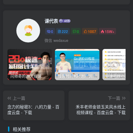
课代表
0
222
0
1007
15W+
微信 wedaxue
闫帅奇的28天极速减脂计划 – 网盘分享 – 下载
极客时间#Go进阶训练营第3期 – 网盘分享 – 下载
上一篇
下一篇
念力的秘密3：八的力量 - 百
禾丰老师金锁玉关风水线上
度云盘 - 下载
视频课程 - 百度云盘 - 下载
相关推荐