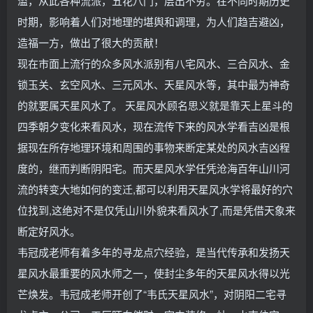
滥，从此各种流派，五花八门，层出不穷。在不同时期历史
时期，影响着人们对地理的堪舆和调理，为人们趋吉避凶，
造福一方，做出了很大的贡献！
现在市面上流行的众多风水派别有八宅风水、三合风水、金
锁玉关、玄空风水、三元风水、天星风水等，其中最为神奇
的就要属天星风水了。 天星风水顾名思义就是靠天上星斗的
四季朝夕变化来看风水，现在流传下来的风水学看吉凶是根
据现在所存地理环境和周围的事物来断定某处的风水吉凶程
度的，继而判断阴阳宅。而天星风水学任凭沧海百年山川河
流的转变大地如何的变迁,都可以利用天星风水学将最好的穴
位找到,这绝对不是仅凭山川外貌来看风水了,而是凭借天象来
断定好风水。
韦冠成老师有着多年的寻龙点穴经验，是当代传承和发扬天
星风水最重要的风水师之一，使封尘多年的天星风水得以光
芒焕发。韦冠成老师开创了“韦氏天星风水”，对阴阳二宅寻