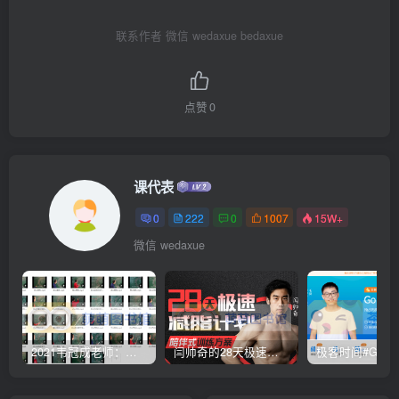
联系作者 微信 wedaxue bedaxue
点赞
0
课代表
0
222
0
1007
15W+
微信 wedaxue
2021韦冠成老师：韦氏天星风水《秘传二十四山吉凶占断要法》 – 百度云盘 – 下载
闫帅奇的28天极速减脂计划 – 网盘分享 – 下载