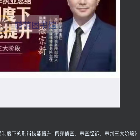
罚制度下的刑辩技能提升–贯穿侦查、审查起诉、审判三大阶段》