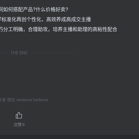
间如何搭配产品?什么价格好卖?
学标准化再创个性化，高效养成高成交主播
巧分工明确，合理助攻，培养主播和助理的高粘性配合
THE END
 微信 wedaxue bedaxue
点赞
0