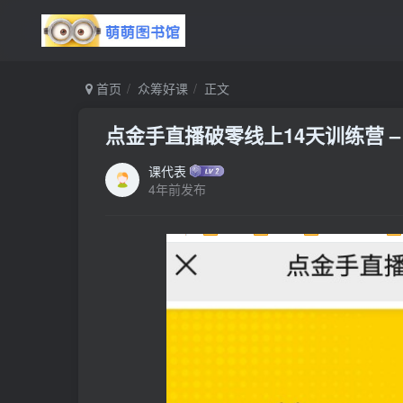
首页
众筹好课
正文
点金手直播破零线上14天训练营 – 
课代表
4年前发布