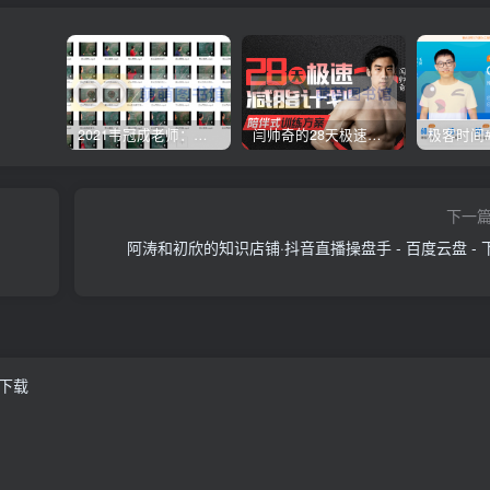
2021韦冠成老师：韦氏天星风水《秘传二十四山吉凶占断要法》 – 百度云盘 – 下载
闫帅奇的28天极速减脂计划 – 网盘分享 – 下载
下一
阿涛和初欣的知识店铺·抖音直播操盘手 - 百度云盘 - 
 下载