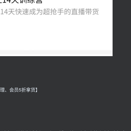
代理、会员5折拿货】
】