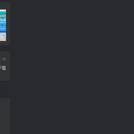
极客时间#Go进阶训练营第3期 – 网盘分享 – 下载
开课吧核心能力提升班计算机视觉方向 004期 – 百度云盘 – 下载
开课吧核心能力提升班商业智能方向 – 百度云盘 – 下载
篇
下载