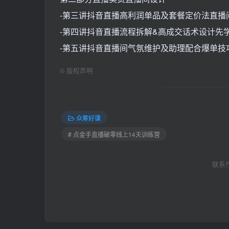
-第三讲抖音直播高利润单品及套餐定价法直播
-第四讲抖音直播流程拆解&高成交话术设计先
-第五讲抖音直播间气氛维护及助理配合爆单技
©
版权声明
众筹好课
# 点金手直播破零线上14天训练营
联系作者