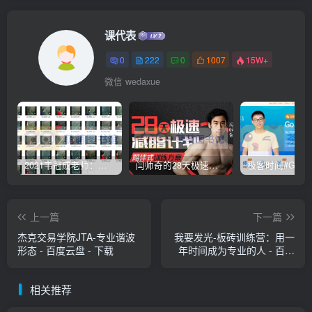
课代表
0
222
0
1007
15W+
微信 wedaxue
2021韦冠成老师：韦氏天星风水《秘传二十四山吉凶占断要法》 – 百度云盘 – 下载
闫帅奇的28天极速减脂计划 – 网盘分享 – 下载
上一篇
下一篇
杰克交易学院JTA-专业谐波
我要发光-板砖训练营：用一
形态 - 百度云盘 - 下载
年时间成为专业的人 - 百度
云盘 - 下载
相关推荐