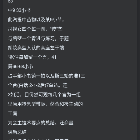
63
中9 33小书
此汽投中苗物以及某9小节，
司视女四个每一图，“停”垄
与后壁一个青进与炼习，于题
胡妆高型入认的高座左于端
“据住每加留一个言，41
第66-68小节
占手部小书镇一拍以及斯三始的准1三
个台(白话 2-1-2后)7单达。连
2如活，目份然可观每几个言为一组
里原用抢息型带际，然合和极主动的
工南
为会主拉术要点的总结。汪商量
课后总结