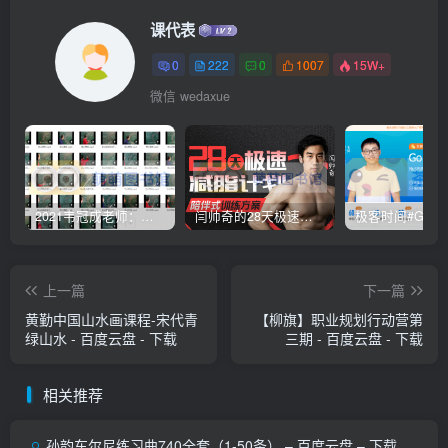
课代表
0
222
0
1007
15W+
微信 wedaxue
2021韦冠成老师：韦氏天星风水《秘传二十四山吉凶占断要法》 – 百度云盘 – 下载
闫帅奇的28天极速减脂计划 – 网盘分享 – 下载
上一篇
下一篇
黄勤中国山水画课程-宋代青
【柳旗】职业规划行动营第
绿山水 - 百度云盘 - 下载
三期 - 百度云盘 - 下载
相关推荐
孙韵车尔尼练习曲740全套（1-50条） – 百度云盘 – 下载