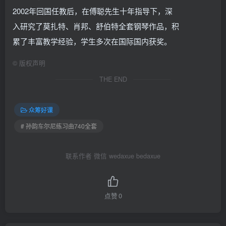
2002年回国任教后，在傅聪先生十年指导下，深
入研究了莫扎特、肖邦、舒伯特全套钢琴作品，积
累了丰富教学经验，学生多次在国际国内获奖。
©
版权声明
THE END
众筹好课
# 孙韵车尔尼练习曲740全套
联系作者 微信 wedaxue bedaxue
点赞
0