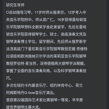
研究生导师
O自幼随母习琴，11岁时师从殷承宗，12岁考入中
央音乐学院附中，师从周广仁。16岁获得曼哈顿音
乐学院钢琴预科全额奖学金赴美留学，先后在曼哈
顿音乐学院获得钢琴学士、硕士、高级演奏文凭及
钢琴演奏博士学位。留学期间，先后师从俄罗斯学
派涅高兹门下曼尼斯音乐学院钢琴教授尼娜·思维特
拉诺娃和欧洲施纳贝尔学派的莱莉亚音乐学院钢琴
教授罗伯特·麦当劳，深得德俄两大钢琴学派精髓，
掌握了全面的音乐演奏风格，以及科学钢琴演奏技
巧。
多次在纽约卡内基音乐厅、纽约林肯中心、荷兰
阿姆斯特丹G-bow音乐厅演出。
曾获第22届国际艺术家比赛钢琴一等奖，辛辛那
提世界钢琴比赛大奖。