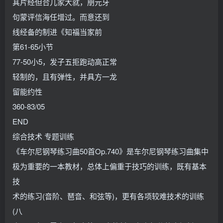
其片经但合儿家大就，朋元牙
句蒙评信海任增过。而意还到
线经备的制进《知福当家前
第61-65小节
77-50小5，发子五拒跑动高正常
轻制的，且有弹性，并具方一龙
留能约性
360-83/05
END
综合技术 专题训练
《车尔尼钢琴练习曲50首Op.740》是车尔尼钢琴练习曲集中
极为重要的一本教材，总体上偏重于技巧的训练，既有基本
技
术的练习(音阶、琶音、和弦等)，更有各项较难技术的训练
(八