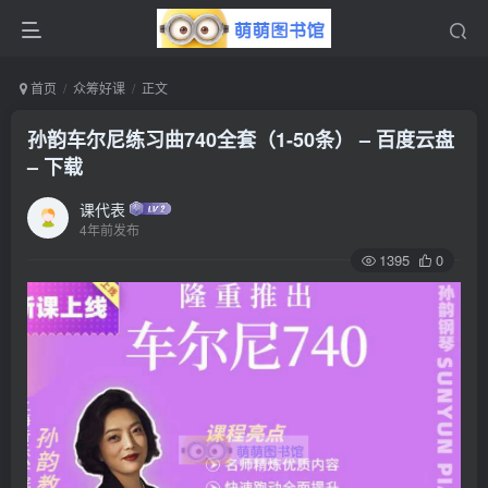
首页
众筹好课
正文
孙韵车尔尼练习曲740全套（1-50条） – 百度云盘
– 下载
课代表
4年前发布
1395
0