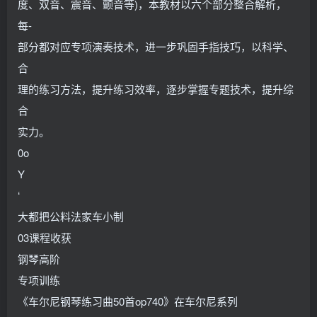
度、双音、震音、颤音等)，本教材以六个部分整合解析，
每-
部分都对应专项演奏技术，进一步巩固手指技巧，以科学、
合
理的练习方法，提升练习效率，逐步掌握专题技术，提升综
合
实力。
0o
Y
‘
大都把公料法家车小制
03课程收获
钢琴高阶
专项训练
《车尔尼钢琴练习曲50首op740》在车尔尼系列