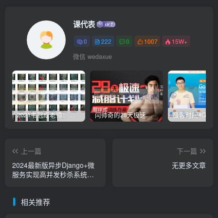
课代表
0
222
0
1007
15W+
微信 wedaxue
2021韦冠成老师：韦氏天星风水《秘传二十四山吉凶占断要法》 – 百度云盘 – 下载
闫帅奇的28天极速减脂计划 – 网盘分享 – 下载
上一篇
下一篇
2024最新版异步Django+微
无更多文章
服务实现高并发秒杀系统架
构课
相关推荐