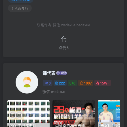
# 执悲今厄
联系作者 微信 wedaxue bedaxue
点赞
6
课代表
0
222
0
1007
15W+
微信 wedaxue
2021韦冠成老师：韦氏天星风水《秘传二十四山吉凶占断要法》 – 百度云盘 – 下载
闫帅奇的28天极速减脂计划 – 网盘分享 – 下载