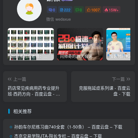
0
222
0
1007
15W+
微信 wedaxue
2021韦冠成老师：韦氏天星风水《秘传二十四山吉凶占断要法》 – 百度云盘 – 下载
闫帅奇的28天极速减脂计划 – 网盘分享 – 下载
上一篇
下一篇
药店常见疾病用药专业提升
克服拖延症系列课 - 百度云
班·西药方向 - 百度云盘 - 下
盘 - 下载
载
相关推荐
孙韵车尔尼练习曲740全套（1-50条） – 百度云盘 – 下载
杰克交易学院JTA-院长专栏 – 百度云盘 – 下载