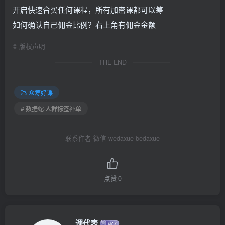
开启快速合买任何课程，所有加密课都可以筹
如何确认自己佣金比例？右上角有佣金金额
©
版权声明
THE END
众筹好课
# 数据蛇·人群标签补单
联系作者 微信 wedaxue bedaxue
点赞
0
课代表