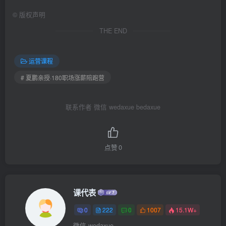
©
版权声明
THE END
运营课程
# 夏鹏亲授·180职场涨薪陪跑营
联系作者 微信 wedaxue bedaxue
点赞
0
课代表
0
222
0
1007
15.1W+
微信 wedaxue