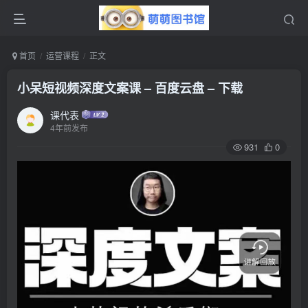
首页
运营课程
正文
小呆短视‬频深度文案课 – 百度云盘 – 下载
课代表
4年前发布
931
0