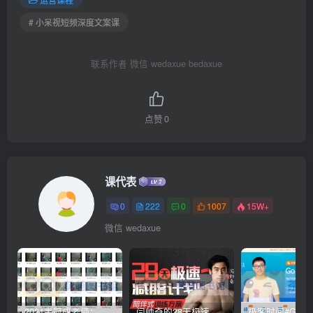
# 小呆视短‬频深度文案课
联系作者 微信 wedaxue bedaxue
点赞
0
课代表
0
222
0
1007
15W+
微信 wedaxue
2021韦冠成老师：韦氏天星风水《秘传二十四山吉凶占断要法》 – 百度云盘 – 下载
闫帅奇的28天极速减脂计划 – 网盘分享 – 下载