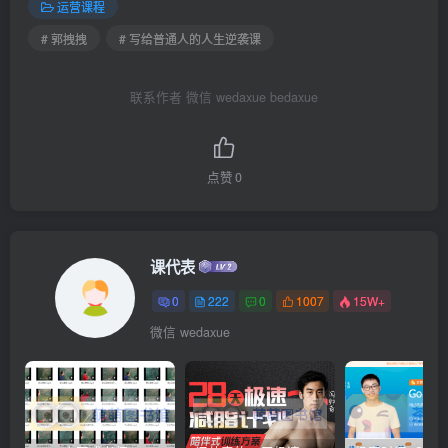
运营课程
# 郭拽拽
# 写给普通人的人生逆袭课
联系作者 微信 wedaxue bedaxue
点赞
0
课代表
0
222
0
1007
15W+
微信 wedaxue