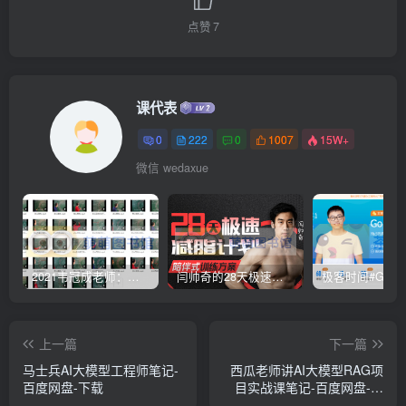
点赞
7
课代表
0
222
0
1007
15W+
微信 wedaxue
2021韦冠成老师：韦氏天星风水《秘传二十四山吉凶占断要法》 – 百度云盘 – 下载
闫帅奇的28天极速减脂计划 – 网盘分享 – 下载
上一篇
下一篇
马士兵AI大模型工程师笔记-
西瓜老师讲AI大模型RAG项
百度网盘-下载
目实战课笔记-百度网盘-下
载