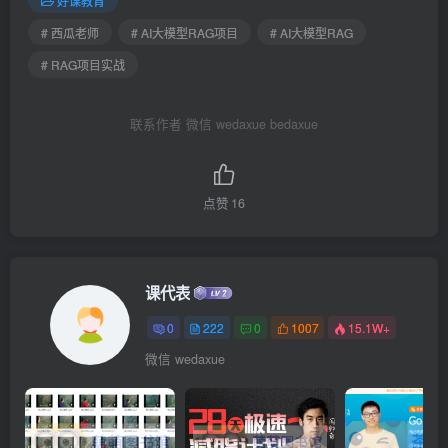
好课教育
# 西瓜老师
# AI大模型RAG项目
# AI大模型RAG
# RAG项目实战
联系作者 微信 wedaxue bedaxue
点赞
16
课代表
0
222
0
1007
15.1W+
微信 wedaxue