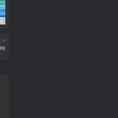
极客时间#Go进阶训练营第3期 – 网盘分享 – 下载
开课吧核心能力提升班计算机视觉方向 004期 – 百度云盘 – 下载
开课吧核心能力提升班商业智能方向 – 百度云盘 – 下载
篇
获取