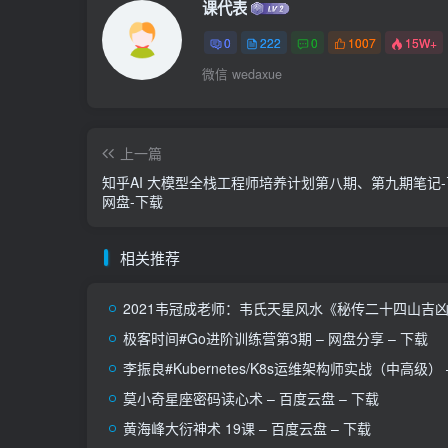
课代表
0
222
0
1007
15W+
微信 wedaxue
上一篇
知乎AI 大模型全栈工程师培养计划第八期、第九期笔记
网盘-下载
相关推荐
2021韦冠成老师：韦氏天星风水《秘传二十四山吉凶占
极客时间#Go进阶训练营第3期 – 网盘分享 – 下载
李振良#Kubernetes/K8s运维架构师实战（中高级） 
莫小奇星座密码读心术 – 百度云盘 – 下载
黄海峰大衍神术 19课 – 百度云盘 – 下载