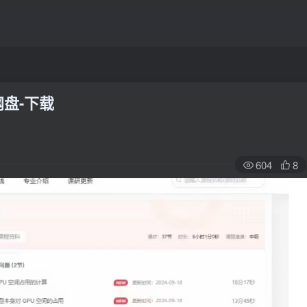
网盘-下载
604
8