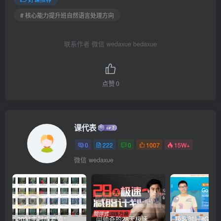
# 核心能力提升班自然语言处理方向
联系作者 微信 wedaxue bedaxue
点赞
0
课代表
0
222
0
1007
15W+
微信 wedaxue
2021韦冠成老师：韦氏天星风水《秘传二十四山吉凶占断要法》 – 百度云盘 – 下载
闫帅奇的28天极速减脂计划 – 网盘分享 – 下载