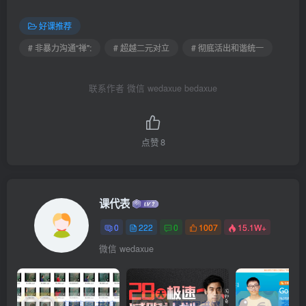
好课推荐
# 非暴力沟通“禅":
# 超越二元对立
# 彻底活出和谐统一
联系作者 微信 wedaxue bedaxue
点赞
8
课代表
0
222
0
1007
15.1W+
微信 wedaxue