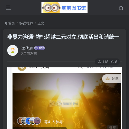
首页
好课推荐
正文
非暴力沟通“禅”:超越二元对立,彻底活出和谐统一
课代表
2年前发布
118
8