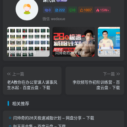
课代表
0
222
0
1007
15W+
微信 wedaxue
2021韦冠成老师：韦氏天星风水《秘传二十四山吉凶占断要法》 – 百度云盘 – 下载
闫帅奇的28天极速减脂计划 – 网盘分享 – 下载
上一篇
下一篇
老A教你在办公室谋人谋事风
李欣频写作初阶训练营 - 百
生水起 - 百度云盘 - 下载
度云盘 - 下载
相关推荐
闫帅奇的28天极速减脂计划 – 网盘分享 – 下载
赵玉平合集 – 百度云盘 – 下载