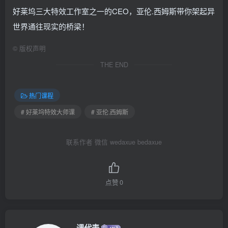
好莱坞三大特效工作室之一的CEO，亚伦.西姆斯带你架起异
世界通往现实的桥梁！
©
版权声明
THE END
热门课程
# 好莱坞特效大师课
# 亚伦.西姆斯
联系作者 微信 wedaxue bedaxue
点赞
0