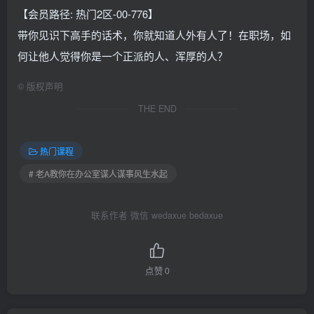
【会员路径: 热门2区-00-776】
带你见识下高手的话术，你就知道人外有人了！在职场，如
何让他人觉得你是一个正派的人、浑厚的人？
©
版权声明
THE END
热门课程
# 老A教你在办公室谋人谋事风生水起
联系作者 微信 wedaxue bedaxue
点赞
0