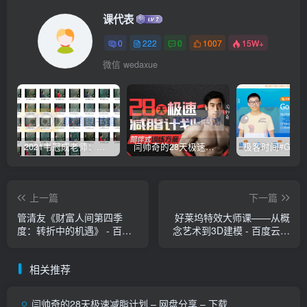
课代表
0
222
0
1007
15W+
微信 wedaxue
2021韦冠成老师：韦氏天星风水《秘传二十四山吉凶占断要法》 – 百度云盘 – 下载
闫帅奇的28天极速减脂计划 – 网盘分享 – 下载
上一篇
下一篇
管清友《财富人间第四季
好莱坞特效大师课——从概
度：转折中的机遇》 - 百度
念艺术到3D建模 - 百度云盘
云盘 - 下载
- 下载
相关推荐
闫帅奇的28天极速减脂计划 – 网盘分享 – 下载