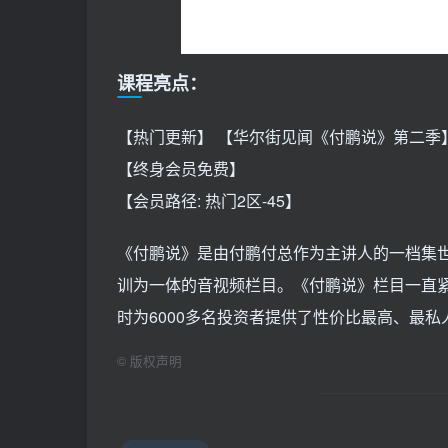
课程亮点：
【热门更新】 【华尔街见闻《付鹏说》第二季
【终身会员免费】
【会员路径: 热门2区-45】
《付鹏说》是由付鹏付总作为主讲人的一档集
训为一体的音视频栏目。《付鹏说》栏目一直
时为6000多名投资者提供了性价比最高、最私人
©
版权声明