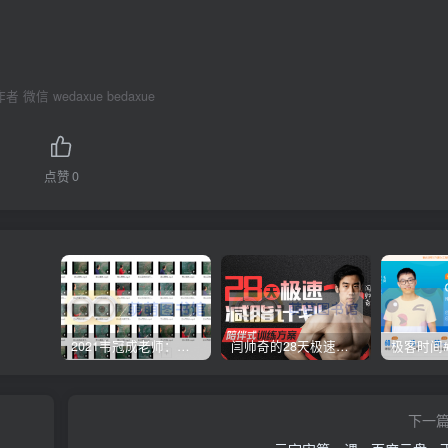
 微信 wedaxue bedaxue
点赞
0
2021韦冠成老师：韦氏天星风水《秘传二十四山吉凶占断要法》 – 百度云盘 – 下载
闫帅奇的28天极速减脂计划 – 网盘分享 – 下载
下一