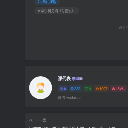
热门课程
# 华尔街见闻《付鹏说》
联系作者
课代表
0
222
0
1007
15W+
微信 wedaxue
上一篇