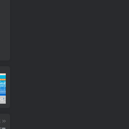
极客时间#Go进阶训练营第3期 – 网盘分享 – 下载
开课吧核心能力提升班计算机视觉方向 004期 – 百度云盘 – 下载
开课吧核心能力提升班商业智能方向 – 百度云盘 – 下载
篇