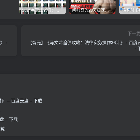
2021韦冠成老师：韦氏天星风水《秘传二十四山吉凶占断要法》 – 百度云盘 – 下载
闫帅奇的28天极速减脂计划 – 网盘分享 – 下载
下一
 -
【智元】《马文龙追债攻略：法律实务操作36计》 - 百度
-
– 百度云盘 – 下载
载
 – 下载
下载