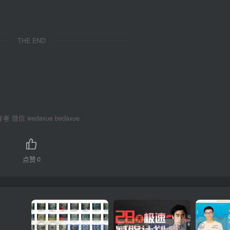
THE END
 微信 wedaxue bedaxue
点赞
0