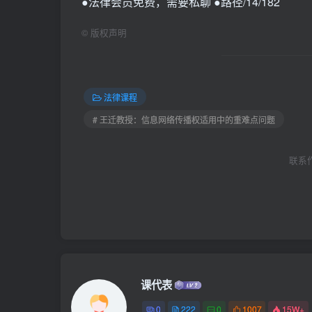
●法律会员免费，需要私聊 ●路径/14/182
©
版权声明
法律课程
# 王迁教授：信息网络传播权适用中的重难点问题
联系作者
课代表
0
222
0
1007
15W+