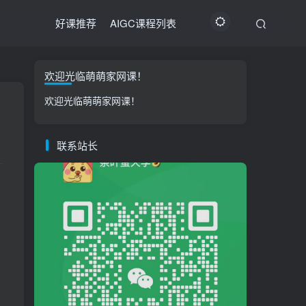
好课推荐
AIGC课程列表
欢迎光临萌萌家网课！
欢迎光临萌萌家网课！
联系站长