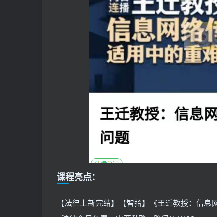
课程亮点：
【法律上新完结】【智拾】《王迁教授：信息