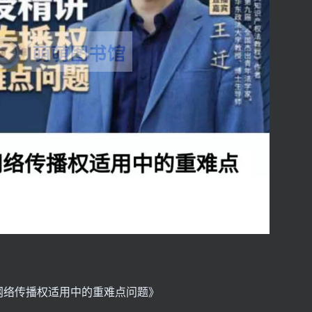
网络传播权适用中的重难点问题》