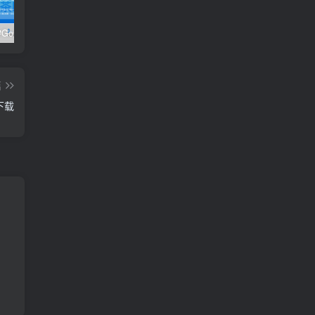
极客时间#Go进阶训练营第3期 – 网盘分享 – 下载
开课吧核心能力提升班计算机视觉方向 004期 – 百度云盘 – 下载
开课吧核心能力提升班商业智能方向 – 百度云盘 – 下载
篇
下载