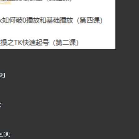
块】
课）
第四课）