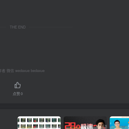
THE END
 微信 wedaxue bedaxue
点赞
0