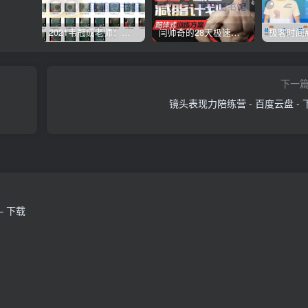
2021韦冠成老师：韦氏天星风水《秘传二十四山吉凶占断要法》 – 百度云盘 – 下载
闫帅奇的28天极速减脂计划 – 网盘分享 – 下载
下一
镜头表现力陪练营 - 百度云盘 - 
– 下载