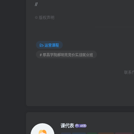
//
©
版权声明
运营课程
# 厚昌学院郝明亮竞价实战就业班
联系作者
课代表