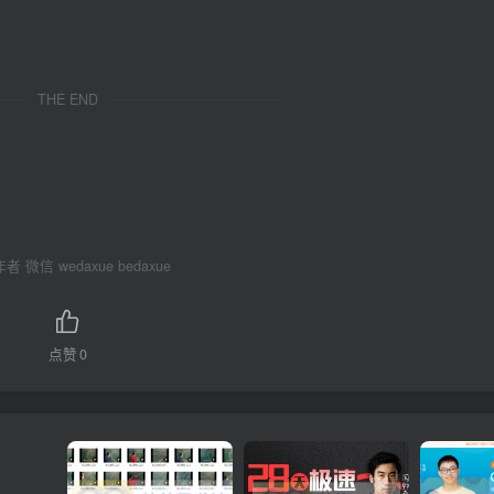
THE END
 微信 wedaxue bedaxue
点赞
0