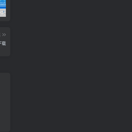
极客时间#Go进阶训练营第3期 – 网盘分享 – 下载
开课吧核心能力提升班计算机视觉方向 004期 – 百度云盘 – 下载
开课吧核心能力提升班商业智能方向 – 百度云盘 – 下载
篇
下载