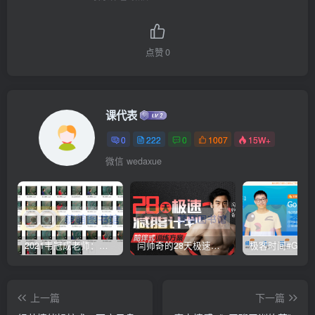
点赞
0
课代表
0
222
0
1007
15W+
微信 wedaxue
2021韦冠成老师：韦氏天星风水《秘传二十四山吉凶占断要法》 – 百度云盘 – 下载
闫帅奇的28天极速减脂计划 – 网盘分享 – 下载
上一篇
下一篇