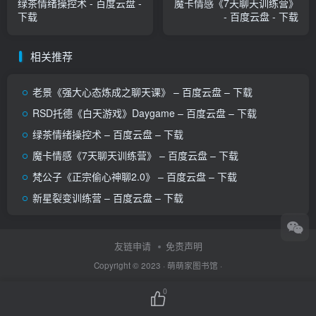
绿茶情绪操控术 - 百度云盘 -
魔卡情感《7天聊天训练营》
下载
- 百度云盘 - 下载
相关推荐
老景《强大心态炼成之聊天课》 – 百度云盘 – 下载
RSD托德《白天游戏》Daygame – 百度云盘 – 下载
绿茶情绪操控术 – 百度云盘 – 下载
魔卡情感《7天聊天训练营》 – 百度云盘 – 下载
梵公子《正宗偷心神聊2.0》 – 百度云盘 – 下载
新星裂变训练营 – 百度云盘 – 下载
友链申请
免责声明
Copyright © 2023 ·
萌萌家图书馆
·
0