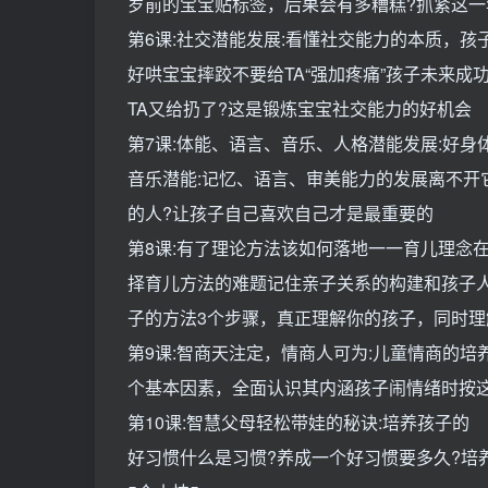
岁前的宝宝贴标签，后果会有多糟糕?抓紧这
第6课:社交潜能发展:看懂社交能力的本质，
好哄宝宝摔跤不要给TA“强加疼痛”孩子未来成
TA又给扔了?这是锻炼宝宝社交能力的好机会
第7课:体能、语言、音乐、人格潜能发展:好
音乐潜能:记忆、语言、审美能力的发展离不开
的人?让孩子自己喜欢自己才是最重要的
第8课:有了理论方法该如何落地一一育儿理念
择育儿方法的难题记住亲子关系的构建和孩子人
子的方法3个步骤，真正理解你的孩子，同时理
第9课:智商天注定，情商人可为:儿童情商的
个基本因素，全面认识其内涵孩子闹情绪时按
第10课:智慧父母轻松带娃的秘诀:培养孩子的
好习惯什么是习惯?养成一个好习惯要多久?培