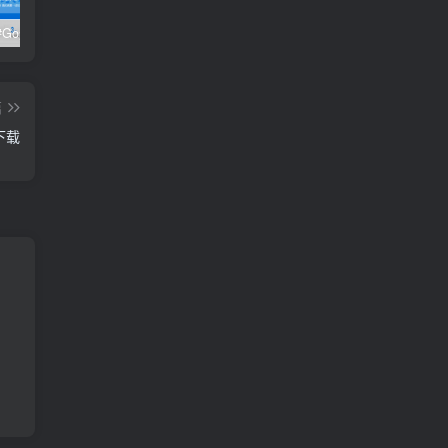
极客时间#Go进阶训练营第3期 – 网盘分享 – 下载
开课吧核心能力提升班计算机视觉方向 004期 – 百度云盘 – 下载
开课吧核心能力提升班商业智能方向 – 百度云盘 – 下载
篇
下载