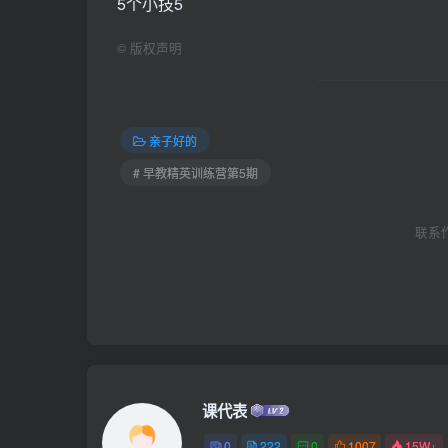
5个小技5
©
版权声明
亲子好的
# 早教精英训练营第5期
联系作者
课代表
0
222
0
1007
15W+