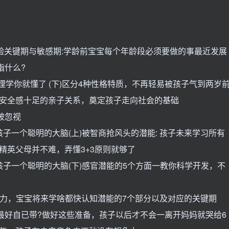
实验关键期与敏感期:学龄前宝宝每个年龄段必须要做的事最近发展
指什么?
理学你就懂了 (下)区分4种性格特质，不再轻易被孩子气到两岁
成安全感十足的亲子关系，奠定孩子走向社会的基础
被忽视
孩子一个聪明的大脑(上)被智商抢风头的潜能: 孩子未来学习所有
精英父母并不难，弄懂3+3原则就够了
孩子一个聪明的大脑(下)感官潜能的5个方面一教你科学开发，不
:习力，宝宝将来学啥都快认知潜能的7个部分以及对应的关键期
都强调孩子最好自已带?做好这些准备，孩子以后才不会一离开妈妈就哭给6