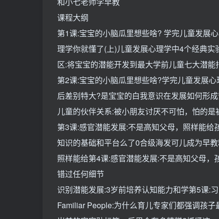
和小七老师学早教
课程大纲
第1课:宝宝的小脑瓜里想些啥? 学完儿童发展心
理学你就懂了(上)儿童发展心理学中4个经典
区:将宝宝的潜能开发到最大学前儿童七大潜能
第2课:宝宝的小脑瓜里想些啥?学完儿童发展心
后差别特大?是宝宝的白我意识在发展如何形
儿童的伙伴关系:被小朋友讨厌不可怕，怕的是
第3课:感官潜能发展:不是高知父母，照样能给
知识的基础和平台么了0合级海发可儿成为早教
照样能给第4课:感官潜能发展:不是高知父母，
错过任何细节
识别潜能发展:3岁前培养认知能力和学第5课
Familiar People:为什么育儿专家们