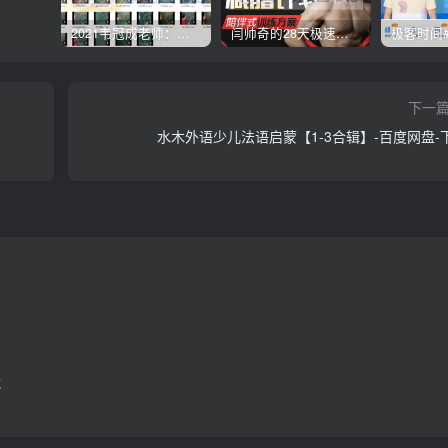
2021韦冠成老师：韦氏天星风水《秘传二十四山吉凶占断要法》 – 百度云盘 – 下载
闫帅奇的28天极速减脂计划 – 网盘分享 – 下载
下一
水木外语少儿法语启蒙【1-3合辑】-百度网盘-
载