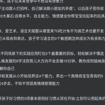
一年，孩子在未来竞争中不愁没有想象力
孩子主动跟人打招呼，自己解决跟小朋友的矛盾”，以后孩子受伤就
功3大基石:自尊水平、自主能力、情感健全你帮宝宝捡起来的玩具
身体、爱艺术、语言天赋都从哪里来?G吃计免不为搞艺术也要开发
它从吸收到表达，孩子学习语言的3个敏感期怎样成长为有亲和
在不同场景下的实践应用盯住2个最重要的目标，轻松解决不懂选
格发展的8字法则育儿大方向不会走偏15分钟，教你找到接纳孩
解你自己
培养和发展从小开始培养这4个能力，养出一个高情商宝宝青商的5
这4步走，不知不觉提高情绪管理能力
养孩子好习惯的3项基本原则好习惯从现在开始:立刻可以用起来