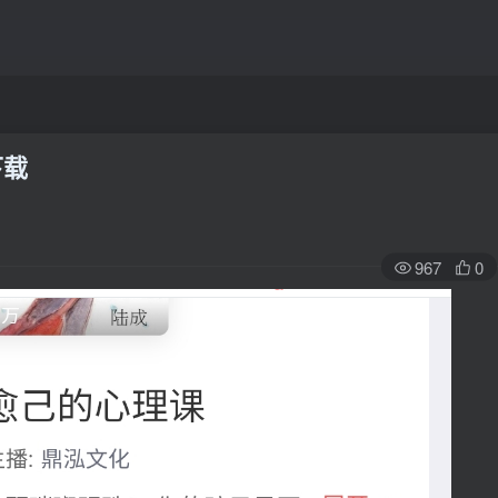
下载
967
0