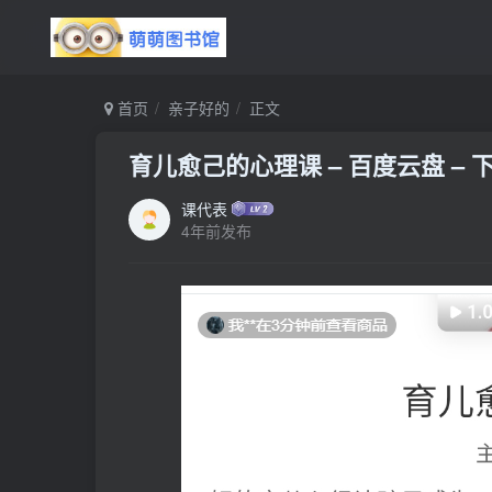
首页
亲子好的
正文
育儿愈己的心理课 – 百度云盘 – 
课代表
4年前发布