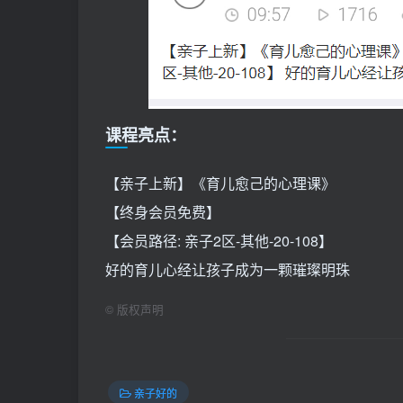
课程亮点：
【亲子上新】《育儿愈己的心理课》
【终身会员免费】
【会员路径: 亲子2区-其他-20-108】
好的育儿心经让孩子成为一颗璀璨明珠
©
版权声明
亲子好的