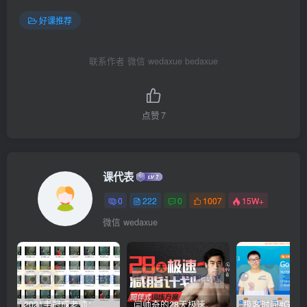
好课推荐
联系作者 微信 wedaxue bedaxue
点赞
7
课代表
0
222
0
1007
15W+
微信 wedaxue
2021韦冠成老师：韦氏天星风水《秘传二十四山吉凶占断要法》 – 百度云盘 – 下载
闫帅奇的28天极速减脂计划 – 网盘分享 – 下载