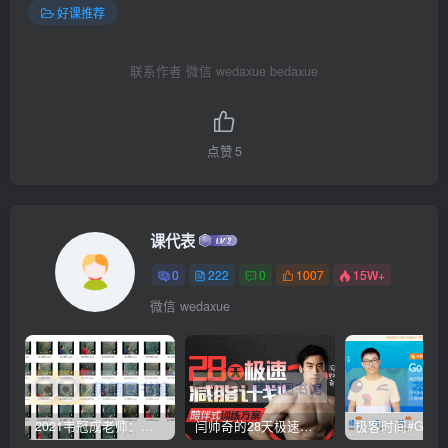
好课推荐
联系作者 微信 wedaxue bedaxue
点赞
5
课代表
0
222
0
1007
15W+
微信 wedaxue
2021韦冠成老师：韦氏天星风水《秘传二十四山吉凶占断要法》 – 百度云盘 – 下载
闫帅奇的28天极速减脂计划 – 网盘分享 – 下载