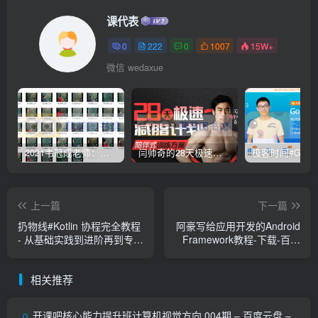
课代表
0
222
0
1007
15W+
微信 wedaxue
2021韦冠成老师：韦氏天星风水《秘传二十四山吉凶占断要法》 – 百度云盘 – 下载
闫帅奇的28天极速减脂计划 – 网盘分享 – 下载
上一篇
下一篇
扔物线#Kotlin 协程完全教程
阿豪写给应用开发的Android
- 从基础实践到进阶再到专家
Framework教程-下载-百度
（上新）-百度网盘-下载
网盘
相关推荐
开课吧核心能力提升班计算机视觉方向 004期 – 百度云盘 –