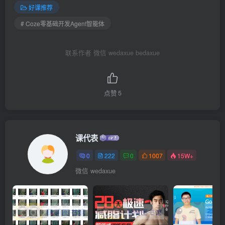
好课推荐
# Coze零基础开发Agent智能体
联系作者 微信 wedaxue bedaxue
点赞
5
课代表
0
222
0
1007
15W+
微信 wedaxue