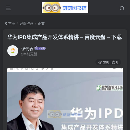
首页
好课推荐
正文
华为IPD集成产品开发体系精讲 – 百度云盘 – 下载
课代表
2年前更新
396
6