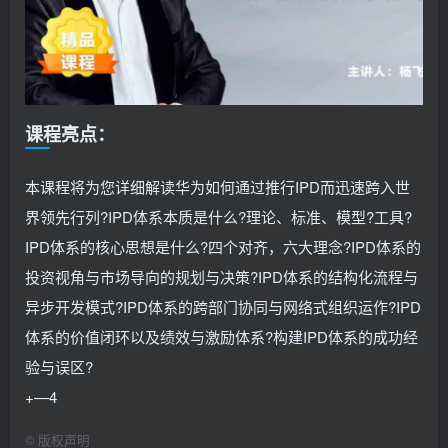
课程亮点：
本课程将为您详细解读华为如何通过推行IPD而迅速跨入世
界领先行列?IPD体系本质是什么?理论、标准、模型?工具?
IPD体系的核心思想是什么?四个对齐，六大理念?IPD体系的
投资视角与市场导向的规划与决策?IPD体系的结构化流程与
异步开发模式?IPD体系的跨部门协同与网络式组织运作?IPD
体系的价值闭环以及绩效与激励体系?构建IPD体系的成功经
验与误区?
+—4
©
版权声明