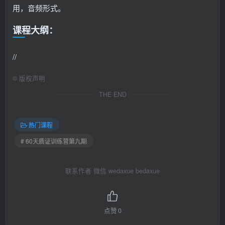
用，音频形式。
课程大纲：
//
©
版权声明
THE END
热门课程
# 60天质证训练营第九期
联系作者 微信 wedaxue bedaxue
点赞
0