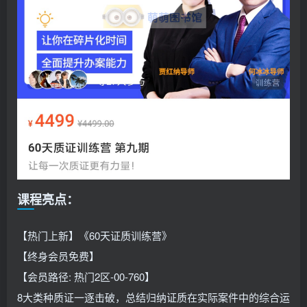
课程亮点：
【热门上新】《60天‭证质‬‬训练营》
【终身会员免费】
【会员路径: 热门2区-00-760】
8大‭类种‬‬质证‭一逐‬‬击破，总结归纳‭证质‬‬在实际案件中的综合运