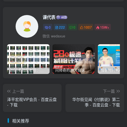
课代表
0
222
0
1007
15W+
微信 wedaxue
2021韦冠成老师：韦氏天星风水《秘传二十四山吉凶占断要法》 – 百度云盘 – 下载
闫帅奇的28天极速减脂计划 – 网盘分享 – 下载
上一篇
下一篇
泽‬平宏观VIP会员 - 百度云盘
华尔街见闻《付鹏说》第二
- 下载
季 - 百度云盘 - 下载
相关推荐