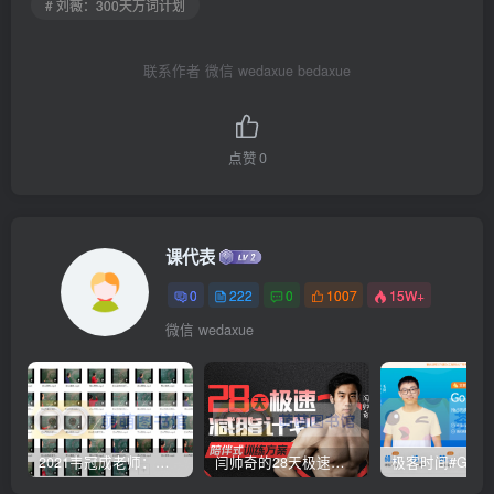
# 刘薇：300天万词计划
联系作者 微信 wedaxue bedaxue
点赞
0
课代表
0
222
0
1007
15W+
微信 wedaxue
2021韦冠成老师：韦氏天星风水《秘传二十四山吉凶占断要法》 – 百度云盘 – 下载
闫帅奇的28天极速减脂计划 – 网盘分享 – 下载