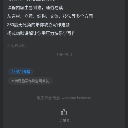
课程内容由易到难，通俗易读
从选材、立意、结构、文体、技法等多个方面
360度无死角的带你攻克写作难题
杨式幽默讲解让你雯压力快乐学写作
©
版权声明
THE END
热门课程
# 杨奇函写作课全网首发
联系作者 微信 wedaxue bedaxue
点赞
0