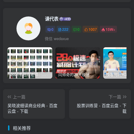
课代表
0
222
0
1007
15W+
微信 wedaxue
2021韦冠成老师：韦氏天星风水《秘传二十四山吉凶占断要法》 – 百度云盘 – 下载
闫帅奇的28天极速减脂计划 – 网盘分享 – 下载
上一篇
下一篇
吴晓波细读商业经典 - 百度
股票训练营 - 百度云盘 - 下
云盘 - 下载
载
相关推荐