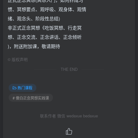
惯、冥想要点、观呼吸、观身体、观情
绪、观念头、阶段性总结)
非正式正念冥想《吃饭冥想、行走冥
想、正念交流、正念讲话、正念倾听
)，附送附加课，敬请期待
©
版权声明
THE END
热门课程
# 傻白正念冥想实践课
联系作者 微信 wedaxue bedaxue