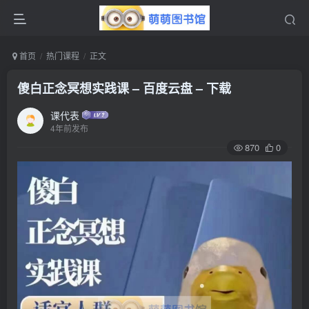
首页
热门课程
正文
傻白正念冥想实践课 – 百度云盘 – 下载
课代表
4年前发布
870
0