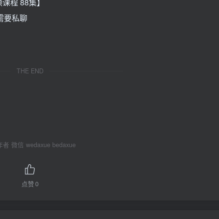
课程 88集】
，需要私聊
THE END
 微信 wedaxue bedaxue
点赞
0