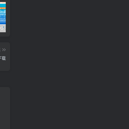
极客时间#Go进阶训练营第3期 – 网盘分享 – 下载
开课吧核心能力提升班计算机视觉方向 004期 – 百度云盘 – 下载
开课吧核心能力提升班商业智能方向 – 百度云盘 – 下载
篇
下载