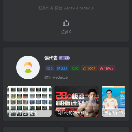
联系作者 微信 wedaxue bedaxue
点赞
0
课代表
0
222
0
1007
15W+
微信 wedaxue
2021韦冠成老师：韦氏天星风水《秘传二十四山吉凶占断要法》 – 百度云盘 – 下载
闫帅奇的28天极速减脂计划 – 网盘分享 – 下载