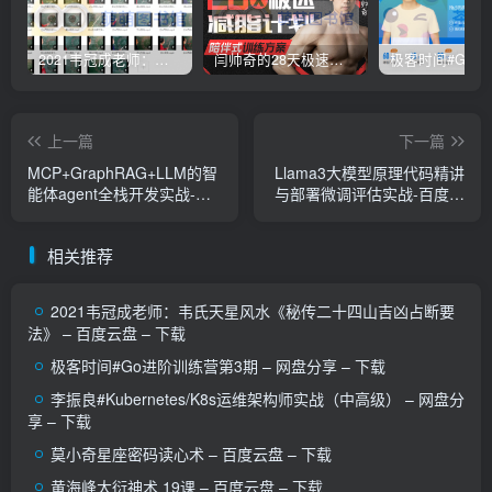
2021韦冠成老师：韦氏天星风水《秘传二十四山吉凶占断要法》 – 百度云盘 – 下载
闫帅奇的28天极速减脂计划 – 网盘分享 – 下载
上一篇
下一篇
MCP+GraphRAG+LLM的智
Llama3大模型原理代码精讲
能体agent全栈开发实战-百
与部署微调评估实战-百度网
度网盘-下载
盘-下载
相关推荐
2021韦冠成老师：韦氏天星风水《秘传二十四山吉凶占断要
法》 – 百度云盘 – 下载
极客时间#Go进阶训练营第3期 – 网盘分享 – 下载
李振良#Kubernetes/K8s运维架构师实战（中高级） – 网盘分
享 – 下载
莫小奇星座密码读心术 – 百度云盘 – 下载
黄海峰大衍神术 19课 – 百度云盘 – 下载