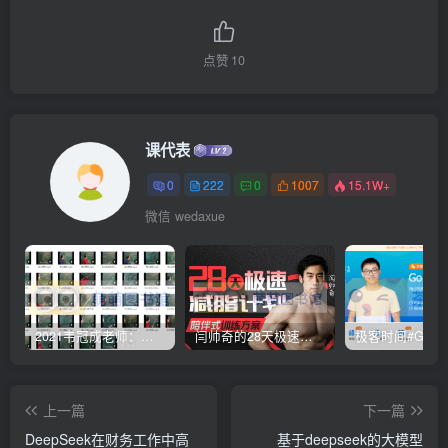
点赞
10
课代表
0
222
0
1007
15.1W+
微信 wedaxue
2021韦冠成老师：韦氏天星风水《秘传二十四山吉凶占断要法》 – 百度云盘 – 下载
闫帅奇的28天极速减脂计划 – 网盘分享 – 下载
上一篇
下一篇
DeepSeek在财务工作中高
基于deepseek的大模型